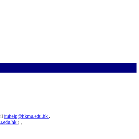
ail
ituhelp@hkmu.edu.hk
.
u.edu.hk
) 。